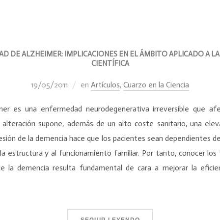
D DE ALZHEIMER: IMPLICACIONES EN EL ÁMBITO APLICADO A LA 
CIENTÍFICA
19/05/2011
en
Artículos
,
Cuarzo en la Ciencia
mer es una enfermedad neurodegenerativa irreversible que a
 alteración supone, además de un alto coste sanitario, una el
gresión de la demencia hace que los pacientes sean dependientes d
a estructura y al funcionamiento familiar. Por tanto, conocer los
 de la demencia resulta fundamental de cara a mejorar la eficie
SEGUIR LEYENDO